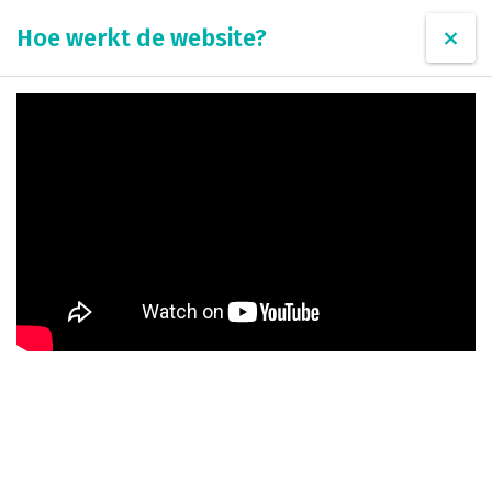
Hoe werkt de website?
Inloggen
van Omroep MAX
Over ons
Veelgestelde vragen
Contact
Registreren
Selecteer vraag over:
Hoe kan ik mij registreren?
Hoe werkt de website?
Hoe start ik een club?
Andere vragen, problemen, tips of klachten?
Dan kunt u
contact opnemen met de helpdesk door ons
contactformulier in te vullen.